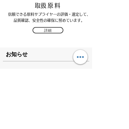
​取扱原料
信頼できる原料サプライヤーの評価・選定して、
品質確認、安全性の確保に努めています。
詳細
​お知らせ
2020年11月13日
【キシロオリゴ糖35PN】取り扱いはじめま
した。
2019年12月1日
ホームページをリニューアルいたしました。
​​食品原料、機能性食品原料、健康食品開発は