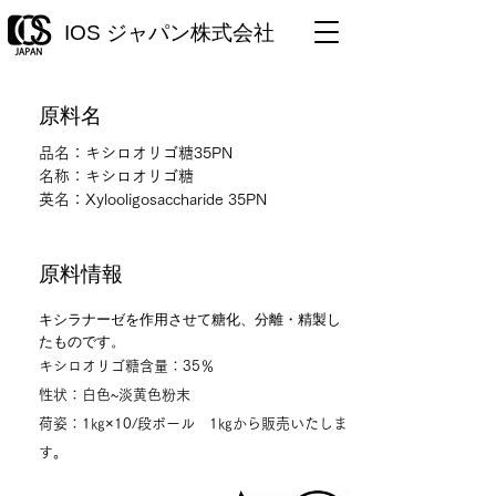
IOS ジャパン株式会社
原料名
品名：キシロオリゴ糖35PN
​名称：キシロオリゴ糖
英名：Xylooligosaccharide 35PN
原料情報
キシラナーゼを作用させて糖化、分離・精製し
たものです。
キシロオリゴ糖含量：35％
性状：白色~淡黄色粉末
荷姿：1㎏×10/段ボール
1㎏から販売いたしま
す。